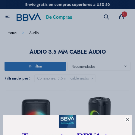
MI CUENTA
0

Catálogo
Marcas
Beneficios de mi tarjeta
Novedades
Home
Audio
Cuidado personal
AUDIO 3.5 MM CABLE AUDIO
Recomendados
Electrodomésticos
Filtrando por:
Conexiones:
3.5 mm cable audio
Televisores
Audio

Tecnología