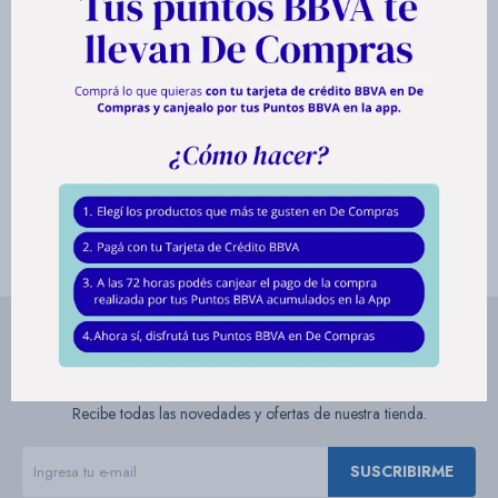
Bazar
Torre de Sonido
Torre de Sonido
Bluetooth Philips Con
Bluetooth Philips con
Luces
Luces Inlambrica
$
5.979
$
9.027
Herramientas
$
7.986
$
11.990
5979 Puntos
9027 Puntos
Suscríbete a nuestra newsletter
Recibe todas las novedades y ofertas de nuestra tienda.
SUSCRIBIRME