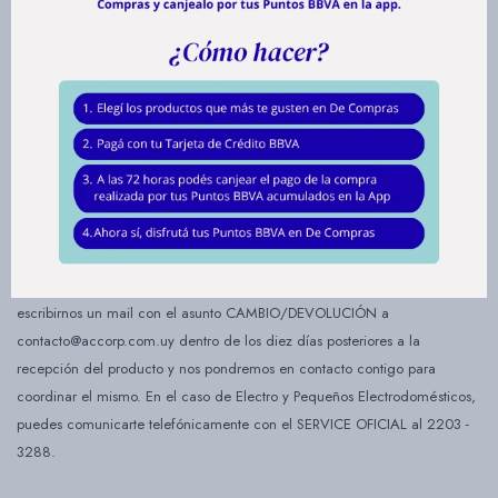
Luego de los 10 días de comprado, el producto ingresa directamente a
nuestro servicio técnico, en el caso de Electro y Pequeños
Electrodomésticos.
Todos los casos están sujetos a previa verificación de nuestro servicio
técnico, en caso de que los productos presenten golpes, rajaduras o
roturas la garantía quedará totalmente anulada.
Si deseas realizar un cambio o devolución del producto, solo debes
escribirnos un mail con el asunto CAMBIO/DEVOLUCIÓN a
contacto@accorp.com.uy dentro de los diez días posteriores a la
recepción del producto y nos pondremos en contacto contigo para
coordinar el mismo. En el caso de Electro y Pequeños Electrodomésticos,
puedes comunicarte telefónicamente con el SERVICE OFICIAL al 2203 -
3288.