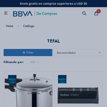
MI CUENTA
0

Catálogo
Marcas
Beneficios de mi tarjeta
Novedades
Home
Catálogo
Cuidado personal
TEFAL
Recomendados
Electrodomésticos
Filtrando por:
Tefal
Televisores
Audio
Tecnología