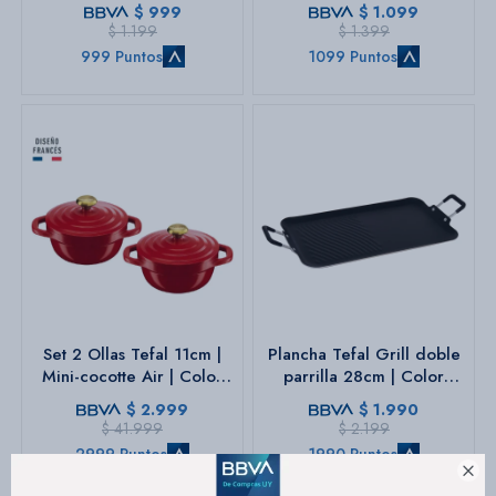
$
999
$
1.099
$
1.199
$
1.399
999 Puntos
1099 Puntos
Set 2 Ollas Tefal 11cm |
Plancha Tefal Grill doble
Mini-cocotte Air | Color
parrilla 28cm | Color
rojo.
negro.
$
2.999
$
1.990
$
41.999
$
2.199
2999 Puntos
1990 Puntos
