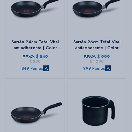
Sartén 24cm Tefal Vital
Sartén 26cm Tefal Vital
antiadherente | Color
antiadherente | Color
negro.
negro.
$
849
$
999
$
899
$
1.099
849 Puntos
999 Puntos