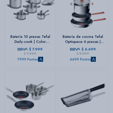
Batería 10 piezas Tefal
Batería de cocina Tefal
Daily-cook | Color
Optispace 6 piezas |
plateado | Acero
Acero inoxidable.
$
7.999
$
6.699
inoxidable.
$
9.999
$
9.999
7999 Puntos
6699 Puntos