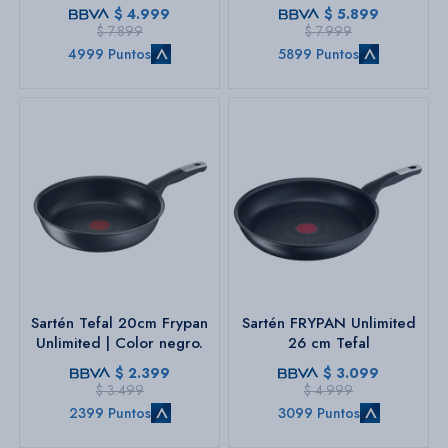
Color marrón.
$
4.999
$
5.899
$
7.899
$
7.999
4999 Puntos
5899 Puntos
Sartén Tefal 20cm Frypan
Sartén FRYPAN Unlimited
Unlimited | Color negro.
26 cm Tefal
$
2.399
$
3.099
$
3.499
$
4.999
2399 Puntos
3099 Puntos