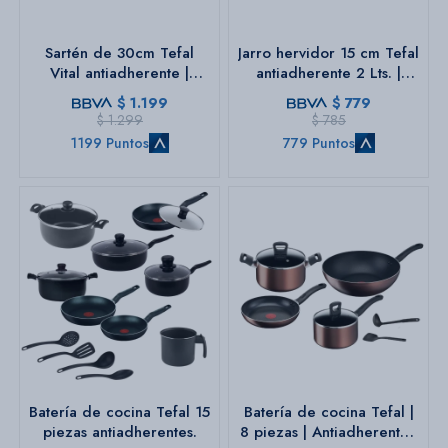
Sartén de 30cm Tefal
Jarro hervidor 15 cm Tefal
Vital antiadherente |
antiadherente 2 Lts. |
Color negro.
Color negro.
$
1.199
$
779
$
1.299
$
785
1199 Puntos
779 Puntos
Batería de cocina Tefal 15
Batería de cocina Tefal |
piezas antiadherentes.
8 piezas | Antiadherente |