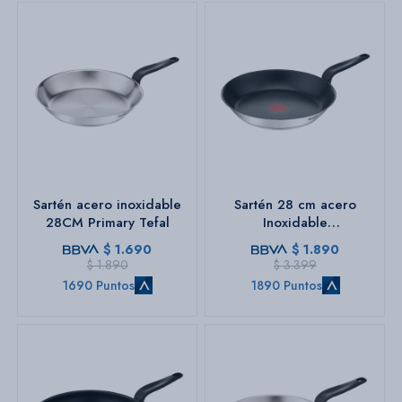
Sartén acero inoxidable
Sartén 28 cm acero
28CM Primary Tefal
Inoxidable
c/antiadherente Primary
$
1.690
$
1.890
Tefal
$
1.890
$
3.399
1690 Puntos
1890 Puntos