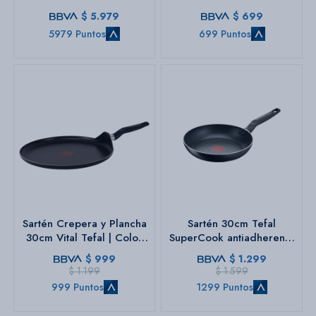
sistemas de seguridad
$
5.979
$
699
compatible inducción
5979 Puntos
699 Puntos
Sartén Crepera y Plancha
Sartén 30cm Tefal
30cm Vital Tefal | Color
SuperCook antiadherente
negro.
| Color negro.
$
999
$
1.299
$
1.199
$
1.599
999 Puntos
1299 Puntos