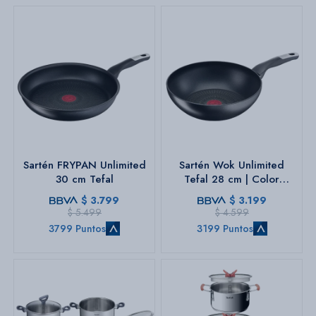
Sartén FRYPAN Unlimited
Sartén Wok Unlimited
30 cm Tefal
Tefal 28 cm | Color
negro.
$
3.799
$
3.199
$
5.499
$
4.599
3799 Puntos
3199 Puntos