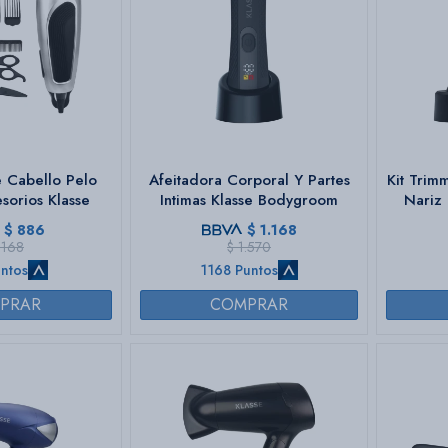
 Cabello Pelo
Afeitadora Corporal Y Partes
Kit Trim
sorios Klasse
Intimas Klasse Bodygroom
Nariz 
$
886
$
1.168
.168
$
1.570
ntos
1168 Puntos