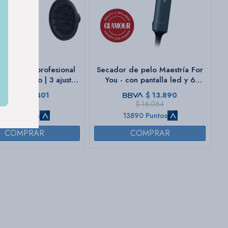
 de pelo profesional
Secador de pelo Maestría For
| Compacto | 3 ajustes
You - con pantalla led y 6
ratura y velocidad |
accesorios
$
6.401
$
13.890
logía Ionic Control.
$
8.012
$
16.064
6401 Puntos
13890 Puntos