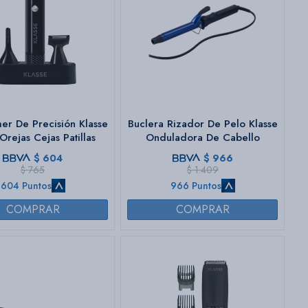
mer De Precisión Klasse
Buclera Rizador De Pelo Klasse
Orejas Cejas Patillas
Onduladora De Cabello
$
604
$
966
$
765
$
1.409
604 Puntos
966 Puntos