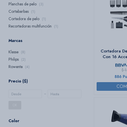
Planchas de pelo
(3)
Cortabarbas
(1)
Cortadora de pelo
(1)
Recortadoras multifunción
(1)
Marcas
Cortadora De
Klasse
(8)
Con 16 Acce
Philips
(2)
Rowenta
(4)
$
1
886 Pu
Precio
($)
OK
Color