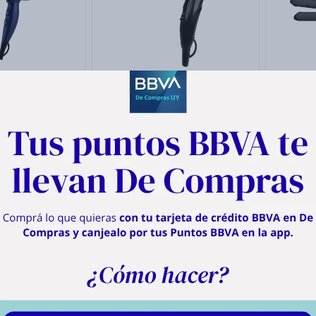
abello Klasse
Secador De Cabello Plegrable
Planch
uilla Y Difusor
Klasse 1200w
Con T
$
1.570
$
966
.375
$
1.570
untos
966 Puntos