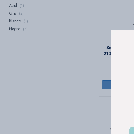
Azul
(1)
Gris
(2)
Blanco
(1)
Negro
(8)
Secador De C
2100w Con Boq
$
2
1570 P