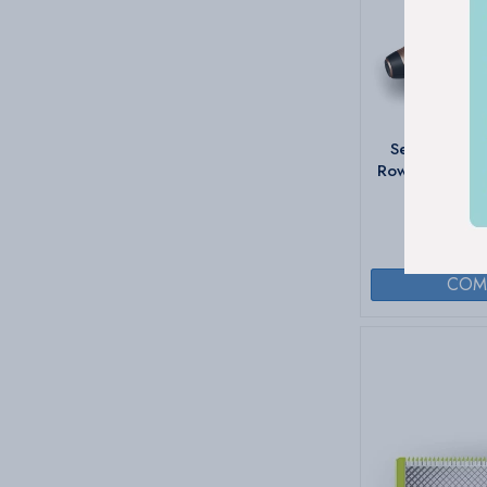
Secador y ce
Rowenta profes
Color
$
7
5999 P