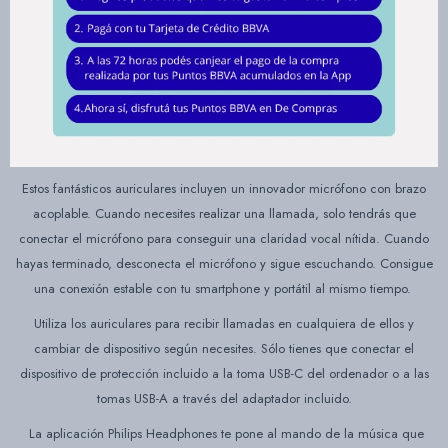
entre ellos cuando quieras!
Con la reducción de ruido desactivada, podrás disfrutar de hasta 55
horas de música, podcasts y mucho más. Con la reducción de ruido
activada, hasta 45 horas. Una carga completa tarda dos horas y, si
necesitas acelerarlo, puedes conseguir cuatro horas adicionales con una
carga rápida de 15 minutos.
Estos fantásticos auriculares incluyen un innovador micrófono con brazo
acoplable. Cuando necesites realizar una llamada, solo tendrás que
conectar el micrófono para conseguir una claridad vocal nítida. Cuando
hayas terminado, desconecta el micrófono y sigue escuchando. Consigue
una conexión estable con tu smartphone y portátil al mismo tiempo.
Utiliza los auriculares para recibir llamadas en cualquiera de ellos y
cambiar de dispositivo según necesites. Sólo tienes que conectar el
dispositivo de protección incluido a la toma USB-C del ordenador o a las
tomas USB-A a través del adaptador incluido.
La aplicación Philips Headphones te pone al mando de la música que