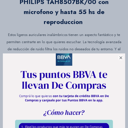
PHILIPS TAH8507BK/00 con
microfono y hasta 55 hs de
reproduccion
Estos ligeros auriculares inalámbricos tienen un aspecto fantástico y te
permiten centrarte en lo que quieres escuchar. La tecnología avanzada
de reducción de ruido filtra los ruidos no deseados de tu entorno. Y el
modo de conciencia del exterior te permite volver a tener contacto con el

mundo cuando quieras. Los altavoces de 40 mm perfectamente
sintonizados ofrecen unos graves y detalles excelentes para cada canción
o podcast.
Utiliza el cable de audio incluido para conectar el audio de alta
resolución de tu servicio de transmisión favorito. Cuando termines, el
estuche rígido mantendrá tus auriculares protegidos.
Puedes ver una película en tu tableta. Atender una llamada del teléfono.
Con la conectividad Bluetooth multipunto, puedes conectar hasta dos
dispositivos inteligentes a estos auriculares simultáneamente. ¡Cambia