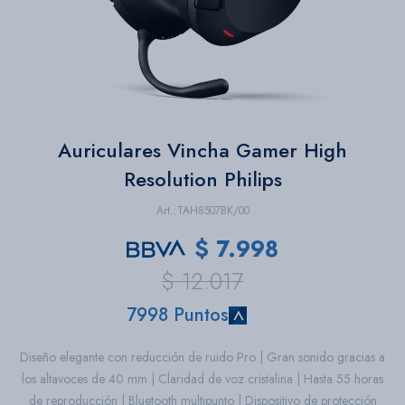
Bazar
Herramientas
Auriculares Vincha Gamer High
Resolution Philips
TAH8507BK/00
$
7.998
$
12.017
7998 Puntos
Diseño elegante con reducción de ruido Pro | Gran sonido gracias a
los altavoces de 40 mm | Claridad de voz cristalina | Hasta 55 horas
de reproducción | Bluetooth multipunto | Dispositivo de protección