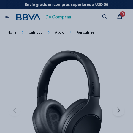
MI CUENTA
0

Catálogo
Marcas
Beneficios de mi tarjeta
Novedades
Home
Catálogo
Audio
Auriculares
Cuidado personal
Electrodomésticos
Televisores
Audio
Tecnología