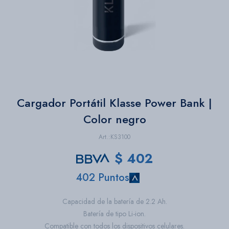
Bazar
Herramientas
Cargador Portátil Klasse Power Bank |
Color negro
KS3100
$
402
402 Puntos
Capacidad de la batería de 2.2 Ah.
Batería de tipo Li-ion.
Compatible con todos los dispositivos celulares.