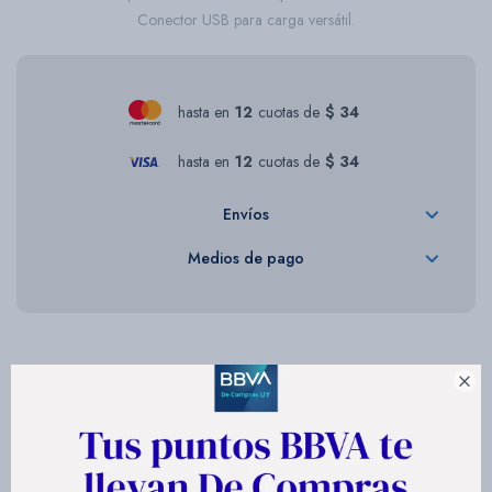
Conector USB para carga versátil.
hasta en
12
cuotas de
$ 34
hasta en
12
cuotas de
$ 34
Envíos
Medios de pago

Descripción
Llevá energía extra a donde vayas con este power bank compacto y
resistente, diseñado para acompañarte en tu día a día.