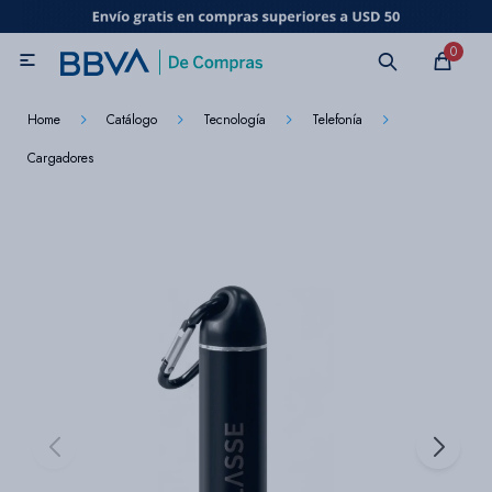
MI CUENTA
0

Catálogo
Marcas
Beneficios de mi tarjeta
Novedades
Home
Catálogo
Tecnología
Telefonía
Cargadores
Cuidado personal
Electrodomésticos
Televisores
Audio
Tecnología