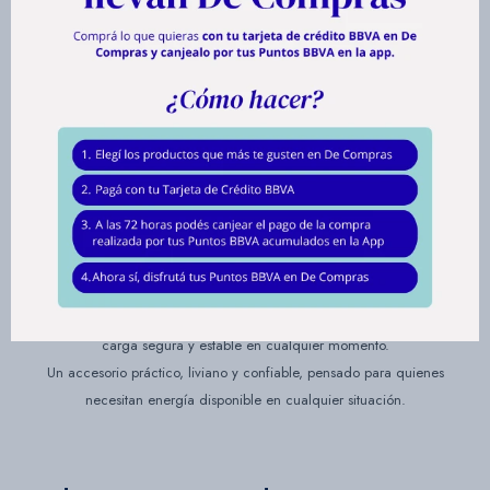
Su formato metálico y su tamaño ultra portátil permiten guardarlo en
cualquier bolsillo, mochila o bolso sin ocupar espacio, mientras que el
llavero incorporado te permite tenerlo siempre a mano para cualquier
emergencia.
Es compatible con celulares, tablets, reproductores de música y todo tipo
de accesorios de audio, convirtiéndose en un aliado indispensable
cuando estás de viaje, en la calle o durante una jornada larga fuera de
casa.
Su capacidad de 2200 mAh te brinda el shot extra de carga justo para
salir de un apuro y mantener tus dispositivos funcionando cuando más lo
necesitás.
Con entrada Micro USB de 5V/1A y salida USB de 5V/1A, ofrece una
carga segura y estable en cualquier momento.
Un accesorio práctico, liviano y confiable, pensado para quienes
necesitan energía disponible en cualquier situación.