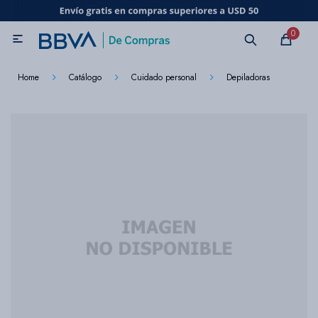
MI CUENTA
0

Catálogo
Marcas
Beneficios de mi tarjeta
Novedades
Home
Catálogo
Cuidado personal
Depiladoras
Cuidado personal
Electrodomésticos
Televisores
Audio
Tecnología