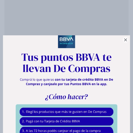
Bazar

Herramientas
Depiladora Recargable Philips
Bre700/00
Piel suave por hasta 4 semanas I Para piernas y cuerpo I Depilación
potente I Tres accesorios adicionales
Este artículo está agotado.