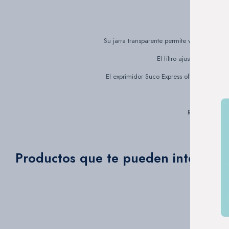
Su jarra transparente permite ver fácilment
El filtro ajustable te pe
El exprimidor Suco Express ofrece una com
Resultados ráp
Productos que te pueden interesar