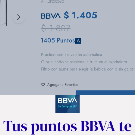
ZP2025B2
$
1.405
$
1.807
1405 Puntos
Práctico con activación automática.
Gira cuando se presiona la fruta en el exprimidor.
Filtro con ajuste para elegir la bebida con o sin gajos.
COMPRAR
1
Descripción