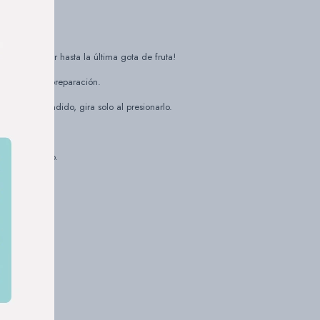
 para extraer hasta la última gota de fruta!
ue agiliza la preparación.
 está encendido, gira solo al presionarlo.
a gota de jugo.