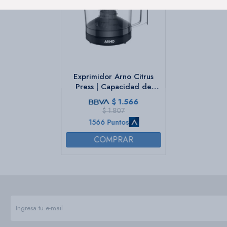
Exprimidor Arno Citrus
Press | Capacidad de
0,75Lts. | Automática |
$
1.566
Color negro.
$
1.807
1566 Puntos