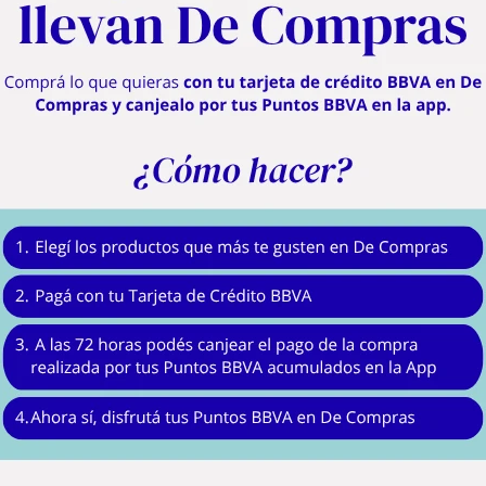
¡El exprimidor Citrus Express de Arno llega con un diseño renovado!
e el jugo, con una capacidad de 0,75 L. Además, tiene 40 W de potencia, ¡ideal
rmite elegir la bebida con o sin los segmentos, además de la rotación alternada q
odidad total gracias a su funcionamiento automático: incluso cuando el producto
Exprimidor Arno Suco Express: ¡imagínalo, haz clic, Arno lo hace!
idos y deliciosos, con sus 40W de potencia es ideal para extraer hasta la últim