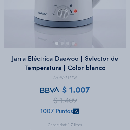
Bazar
Herramientas
Jarra Eléctrica Daewoo | Selector de
Temperatura | Color blanco
WK5422W
$
1.007
$
1.409
1007 Puntos
Capacidad: 1.7 litros.