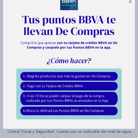
La jarra eléctrica Daewoo combina un diseño funcional con la precisión

necesaria para preparar tus bebidas calientes preferidas en su punto
exacto. Con una capacidad de 1.7 litros y funciones específicas para la
infusión ideal, es la aliada perfecta para agilizar tu rutina diaria en la
cocina.
Rendimiento y Atributos Clave:
Selector de Temperatura con Corte Especial: Incorpora un control
regulable que incluye la función de corte automático ideal para mate o
té, garantizando la temperatura justa sin llegar a hervir el agua.
Capacidad de 1.7 Litros: Un volumen ideal para compartir un momento
en familia o con amigos, permitiendo calentar una buena cantidad de
agua en pocos minutos.
Base con Giro 360°: Su base de alimentación independiente permite
levantar y colocar la jarra desde cualquier ángulo, ofreciendo un uso
cómodo tanto para personas diestras como zurdas.
Control Visual y Seguridad: Cuenta con un indicador de nivel de agua