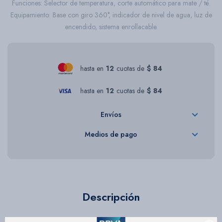
Funciones: Selector de temperatura, corte automático para mate / té.
Equipamiento: Base con giro 360°, indicador de nivel de agua, luz de
encendido, sistema enrollacable.
hasta en
12
cuotas de
$ 84
hasta en
12
cuotas de
$ 84
Envíos
Medios de pago
Descripción