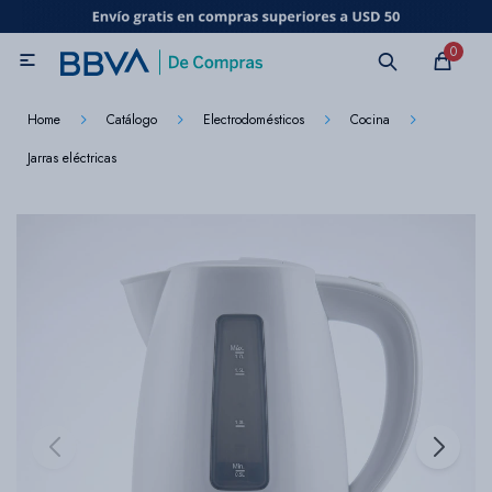
MI CUENTA
0

Catálogo
Marcas
Beneficios de mi tarjeta
Novedades
Home
Catálogo
Electrodomésticos
Cocina
Jarras eléctricas
Cuidado personal
Electrodomésticos
Televisores
Audio
Tecnología