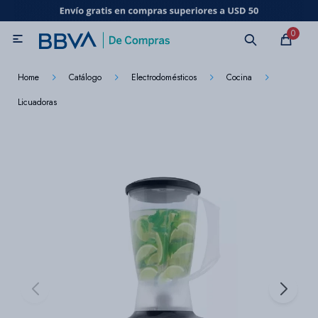
MI CUENTA
0

Catálogo
Marcas
Beneficios de mi tarjeta
Novedades
Home
Catálogo
Electrodomésticos
Cocina
Licuadoras
Cuidado personal
Electrodomésticos
Televisores
Audio
Tecnología