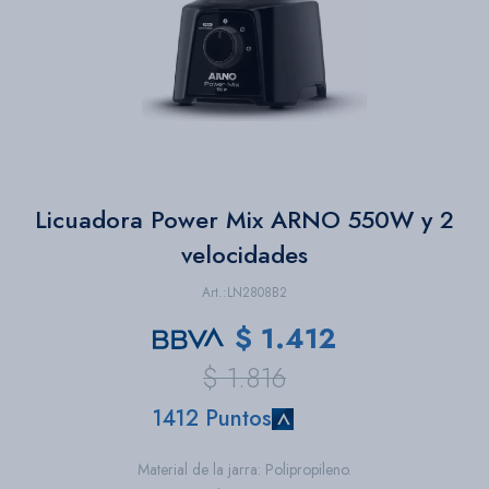
Bazar
Herramientas
Licuadora Power Mix ARNO 550W y 2
velocidades
LN2808B2
$
1.412
$
1.816
1412 Puntos
Material de la jarra: Polipropileno.