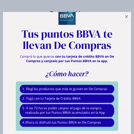
Descripción

Licuadora ARNO.
Disfruta de una mayor eficiencia y durabilidad en tu cocina con la
batidora Arno Power Mix. Equipada con tecnología patentada, tiene
cuchillas de acero inoxidable Zelkrom de alta calidad, que proporcionan
una resistencia y durabilidad excepcionales. Enriquecidas con cromo,
estas cuchillas no se oxidan y mantienen la nitidez incluso después de
procesar varios tipos de alimentos. Con una potencia de 500 W, el
dispositivo ofrece una alta potencia de corte y tritura incluso los
ingredientes más duros. Tiene dos velocidades y una función de
pulso/autolimpieza. La jarra de polipropileno tiene una capacidad total de
2 litros y una capacidad útil de 1,25 litros, incluido el soporte y el mango
de 80 cm para mayor comodidad.
Material de la jarra: Polipropileno.