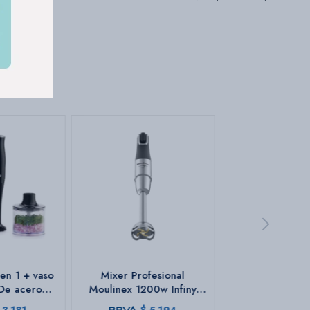
en 1 + vaso
Mixer Profesional
De acero
Moulinex 1200w Infiny
Color negro.
Force Pro | 4 en 1