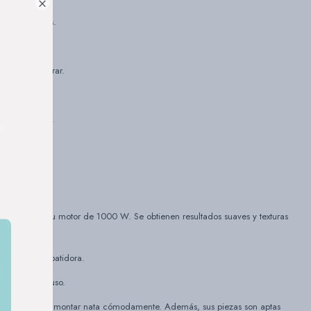

ntes más duros.
s batir sin parar.
manos mojadas.
.
 Powelix y a su motor de 1000 W. Se obtienen resultados suaves y texturas
 de parar la batidora.
comodidad de uso.
 batir huevos o montar nata cómodamente. Además, sus piezas son aptas