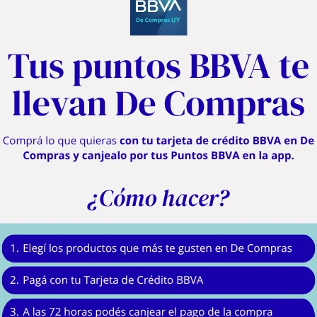
nología Powelix: resultados más suaves y textura cremosa hasta con los ingredie
-Potente motor de 1000 W para batir sin esfuerzo.
le con retroiluminación intuitiva (10) y selector fácil de utilizar con el que podrá
-Protección antisalpicaduras para una mayor comodidad mientras cocinas.
y antideslizante para un confort añadido y un mejor control, incluso con las 
-Vaso medidor de 800 ml de gran utilidad.
-Picadora de 500 ml para picar sin dificultad una gran variedad de ingredientes
-Varilla para batir sin apenas esfuerzo.
ndimiento manteniendo siempre el control gracias a la tecnología de cuchillas
cremosas en un instante, hasta con los ingredientes más duros.
ades que se pueden regular con un botón intuitivo y fácil de usar sin necesidad
tisalpicaduras y el mango antideslizante, le confieren al producto una mayor 
s secos, chocolate o queso de forma fácil. También incluye unas varillas para