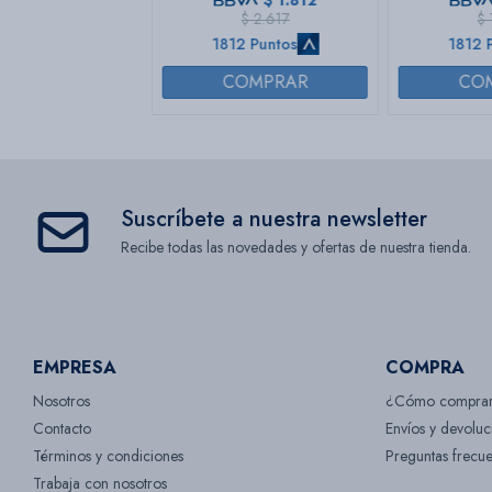
$
1.812
| Col
$
2.617
$
1812 Puntos
1812 
Suscríbete a nuestra newsletter
Recibe todas las novedades y ofertas de nuestra tienda.
EMPRESA
COMPRA
Nosotros
¿Cómo compra
Contacto
Envíos y devoluc
Términos y condiciones
Preguntas frecue
Trabaja con nosotros