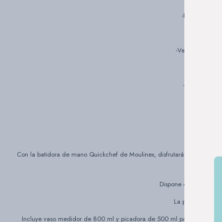
-Exclusiva tec
-Velocidad variab
-Mango suave 
Con la batidora de mano Quickchef de Moulinex, disfrutarás de un alto re
Dispone de 10 velocid
La protección an
Incluye vaso medidor de 800 ml y picadora de 500 ml para picar fruto