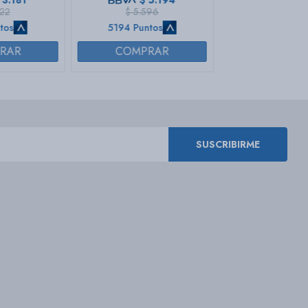
3.181
$
5.194
422
$
5.596
tos
5194 Puntos
SUSCRIBIRME