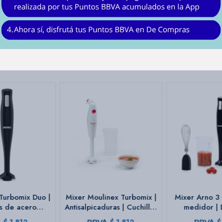
para el lavavajillas, facilitando su limpieza.Voltaje: 220V. - Potencia: 1000W.
Turbomix Duo |
Mixer Moulinex Turbomix |
Mixer Arno 3 
as de acero
Antisalpicaduras | Cuchillas
medidor | 
| 2 velocidades
Zelkrom | Color blanco.
inoxidable | 