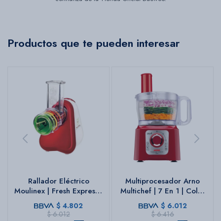
Productos que te pueden interesar
Rallador Eléctrico
Multiprocesador Arno
Moulinex | Fresh Express |
Multichef | 7 En 1 | Color
Francia
rojo.
$
4.802
$
6.012
$
6.012
$
6.416