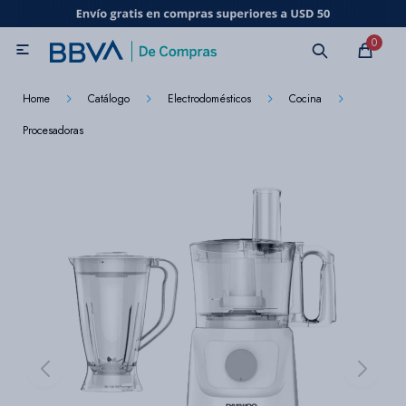
MI CUENTA
0

Catálogo
Marcas
Beneficios de mi tarjeta
Novedades
Home
Catálogo
Electrodomésticos
Cocina
Procesadoras
Cuidado personal
Electrodomésticos
Televisores
Audio
Tecnología