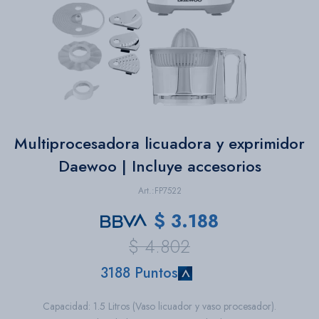
Bazar
Herramientas
Multiprocesadora licuadora y exprimidor
Daewoo | Incluye accesorios
FP7522
$
3.188
$
4.802
3188 Puntos
Capacidad: 1.5 Litros (Vaso licuador y vaso procesador).