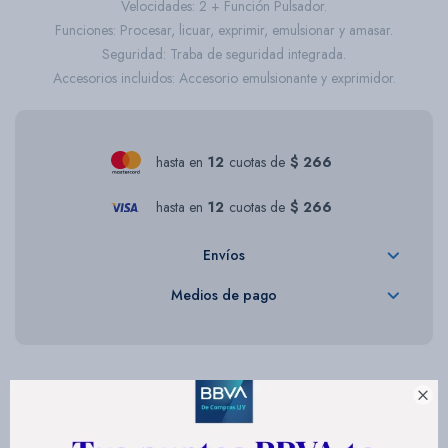
Velocidades: 2 + Función Pulsador.
Funciones: Procesar, licuar, exprimir, emulsionar y amasar.
Seguridad: Traba de seguridad integrada.
Accesorios incluidos: Accesorio emulsionante y exprimidor.
hasta en
12
cuotas de
$ 266
hasta en
12
cuotas de
$ 266
Envíos
Medios de pago

Descripción