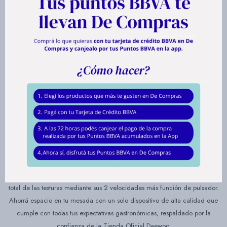
Multiprocesadora Daewoo 3 en 1 –
Licuadora, Procesadora y Exprimidor
Simplificá tu rutina y transformá tu cocina con la Multiprocesadora
Daewoo, la herramienta definitiva para quienes buscan versatilidad total
en un solo dispositivo. Gracias a su potente motor de 800W, este equipo
te permite procesar, licuar, exprimir, emulsionar y hasta amasar con una
eficiencia excepcional, garantizando resultados perfectos en cada receta.
Con una capacidad de 1.5 litros tanto en su jarra licuadora como en el
vaso procesador, es la opción ideal para preparar batidos, salsas, masas y
jugos frescos para toda la familia sin complicaciones.
Diseñada para hogares contemporáneos que valoran el diseño y la
seguridad, cuenta con una traba de seguridad integrada y un control
total de las texturas mediante sus 2 velocidades más función de pulsador.
Ahorrá espacio en tu mesada con un solo dispositivo de alta calidad que
cumple con todas tus expectativas gastronómicas, respaldado por la
confianza de la Tienda Oficial Daewoo.