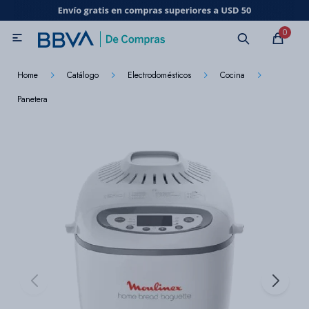
MI CUENTA
0

Catálogo
Marcas
Beneficios de mi tarjeta
Novedades
Home
Catálogo
Electrodomésticos
Cocina
Panetera
Cuidado personal
Electrodomésticos
Televisores
Audio
Tecnología