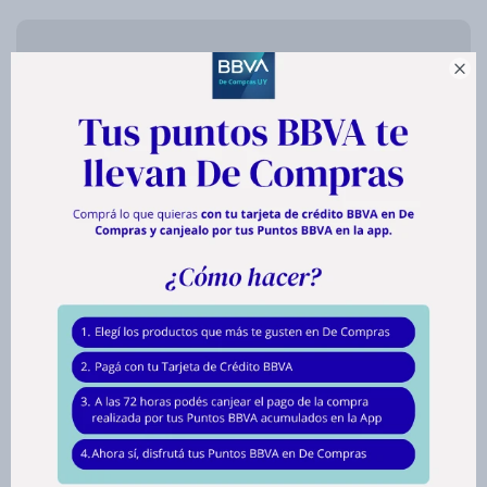

hasta en
12
cuotas de
$ 1.106
hasta en
12
cuotas de
$ 1.106
Envíos
Medios de pago
Productos que te pueden interesar