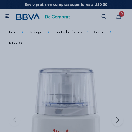
MI CUENTA
0

Catálogo
Marcas
Beneficios de mi tarjeta
Novedades
Home
Catálogo
Electrodomésticos
Cocina
Picadoras
Cuidado personal
Electrodomésticos
Televisores
Audio
Tecnología