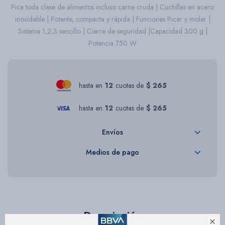
Pica toda clase de alimentos incluso carne cruda | Cuchillas en acero
inoxidable | Potente, compacta y rápida | Funciones Picar y moler |
Sistema 1,2,3 sencillo | Cierre de seguridad |Capacidad 300 g |
Potencia 750 W
hasta en
12
cuotas de
$ 265
hasta en
12
cuotas de
$ 265
Envíos
Medios de pago
Descripción
