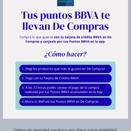
A la hora de elaborar tus platos favoritos, todas tus necesidades estarán
cubiertas fácilmente con esta procesadora de alimentos Moulinex.
Descubre una nueva forma de cocinar y sorprende a tu familia con las
preparaciones más deliciosas. Este electrodoméstico logrará transformar
los alimentos en el menor tiempo y se convertirá en tu ayudante
imprescindible en la cocina.
Pica toda clase de alimentos, incluso carne cruda en tan sólo 3 pulsos.
Posee sistema 1,2,3 sencillo, sólo presiona el bowl.
Cuchillas súper afiladas en acero inoxidable y sistema de seguridad
electrónico que evita que el motor funcione si el vaso no se coloca
correctamente.
Sistema de seguridad mecánico que ofrece mayor estabilidad.