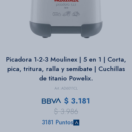
Bazar
Herramientas
Picadora 1-2-3 Moulinex | 5 en 1 | Corta,
pica, tritura, ralla y semibate | Cuchillas
de titanio Powelix.
AD6011CL
$
3.181
$
3.986
3181 Puntos