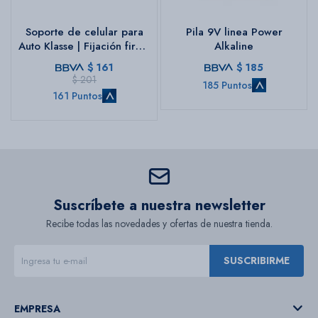
Soporte de celular para
Pila 9V linea Power
Auto Klasse | Fijación firme
Alkaline
en ventilación | Color
$
161
$
185
negro
$
201
185 Puntos
161 Puntos
Suscríbete a nuestra newsletter
Recibe todas las novedades y ofertas de nuestra tienda.
SUSCRIBIRME
EMPRESA