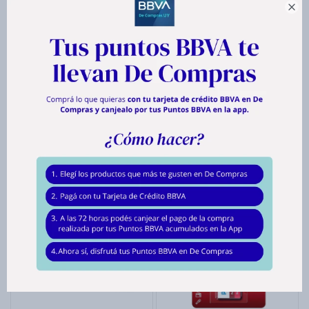
hasta en
12
cuotas de
$ 21

Envíos
Medios de pago
Productos que te pueden interesar