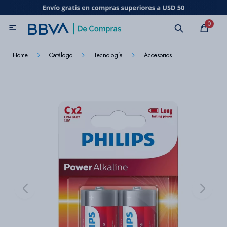
MI CUENTA
0

Catálogo
Marcas
Beneficios de mi tarjeta
Novedades
Home
Catálogo
Tecnología
Accesorios
Cuidado personal
Electrodomésticos
Televisores
Audio
Tecnología