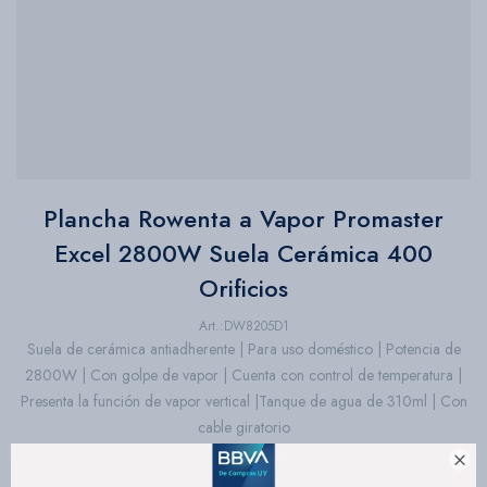
Bazar
Herramientas
Plancha Rowenta a Vapor Promaster
Excel 2800W Suela Cerámica 400
Orificios
DW8205D1
Suela de cerámica antiadherente | Para uso doméstico | Potencia de
2800W | Con golpe de vapor | Cuenta con control de temperatura |
Presenta la función de vapor vertical |Tanque de agua de 310ml | Con
cable giratorio
