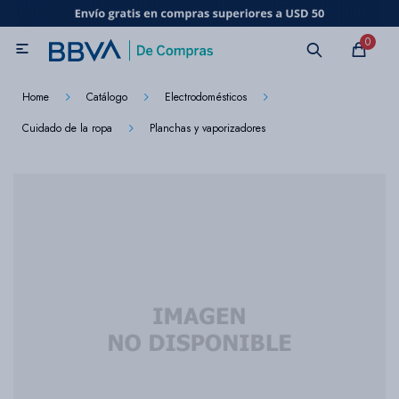
MI CUENTA
0

Catálogo
Marcas
Beneficios de mi tarjeta
Novedades
Home
Catálogo
Electrodomésticos
Cuidado de la ropa
Planchas y vaporizadores
Cuidado personal
Electrodomésticos
Televisores
Audio
Tecnología