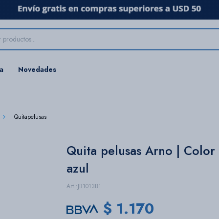
ta
Novedades
Quitapelusas
Quita pelusas Arno | Color
azul
JB1013B1
$
1.170