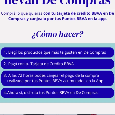
o ajuste de altura, se adapta a diferentes fibras y superficies, como ropa, tapic
 diseño ligero, sin cable y con un asa ergonómica garantiza comodidad en el u
ble de alta precisión, elimina las imperfecciones rápidamente y funciona con 2
l mantenimiento es simple, con piezas extraíbles y un cepillo de limpieza incluid
¡Ten ropa renovada con facilidad, donde y cuando quieras!