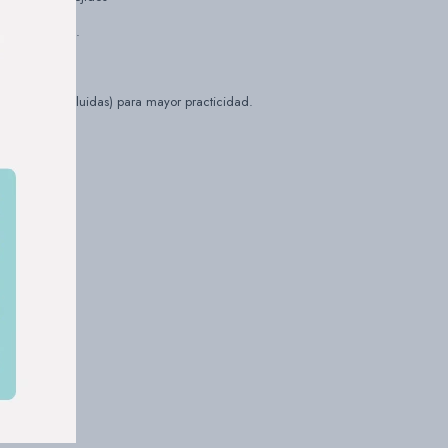
erías y mantas.
so.
 pilas AA (incluidas) para mayor practicidad.
o.