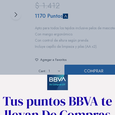
$
1.412
1170 Puntos
Apto para todos los tejidos inclusive pelos de mascota
Con mango ergonómico.
Con control de altura según prenda.
Incluye cepillo de limpieza y pilas (AA x2).
COMPRAR
1
Descripción
 el Removedor de Pelusas y Bolitas Arno, que elimina pelusas, bolitas y pelos s