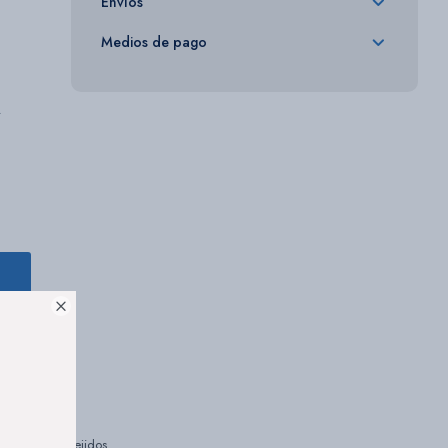
Envíos
Medios de pago
.

in dañar los tejidos