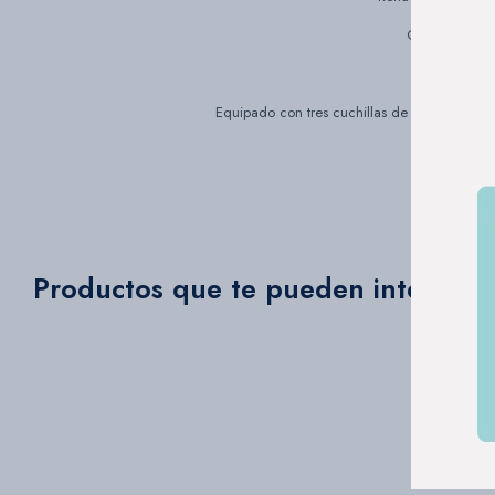
Con un práctic
Su
Equipado con tres cuchillas de acero inoxida
E
Productos que te pueden interesar