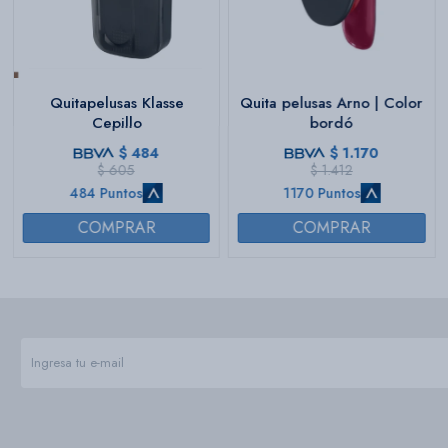
Quitapelusas Klasse
Quita pelusas Arno | Color
Cepillo
bordó
$
484
$
1.170
$
605
$
1.412
484 Puntos
1170 Puntos