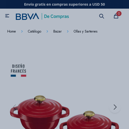
MI CUENTA
0

Catálogo
Marcas
Beneficios de mi tarjeta
Novedades
Home
Catálogo
Bazar
Ollas y Sartenes
Cuidado personal
Electrodomésticos
Televisores
Audio
Tecnología