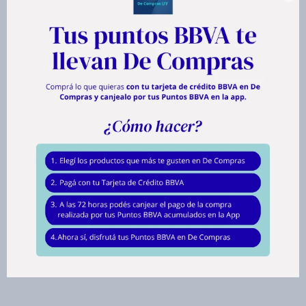
Las cocottes tradicionales de hierro fundido son una pesadilla para
levantar, ya sea para cocinar, servir o limpiar. ¡Por eso Tefal ha diseñado
la Air Cocotte!
Hecha de aluminio fundido resistente, es un 60% más liviana que las
ollas de hierro fundido tradicionales de Tefal para un uso diario
conveniente que va directamente de la cocina a la mesa.
Descubre una olla cocotte que es muy fácil de limpiar, gracias a un
diseño apto para lavavajillas.
¡Solo apto para horno, también cuenta con una tapa de condensación
para obtener resultados tiernos y jugosos y una variedad infinita de
recetas!