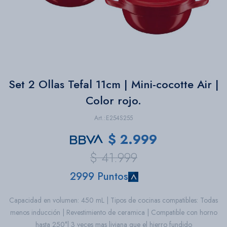
Bazar
Herramientas
Set 2 Ollas Tefal 11cm | Mini-cocotte Air |
Color rojo.
E254S255
$
2.999
$
41.999
2999 Puntos
Capacidad en volumen: 450 mL | Tipos de cocinas compatibles: Todas
menos inducción | Revestimiento de ceramica | Compatible con horno
hasta 250°| 3 veces mas liviana que el hierro fundido