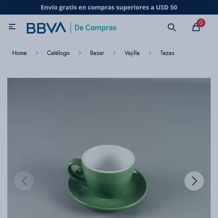
MI CUENTA
0

Catálogo
Marcas
Beneficios de mi tarjeta
Novedades
Home
Catálogo
Bazar
Vajilla
Tazas
Cuidado personal
Electrodomésticos
Televisores
Audio
Tecnología