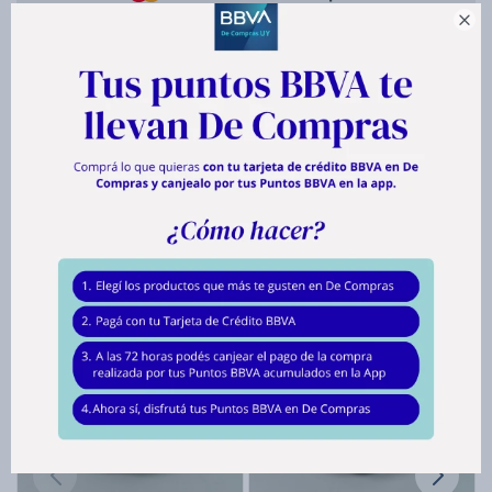

hasta en
12
cuotas de
$ 53
Envíos
Medios de pago
Productos que te pueden interesar