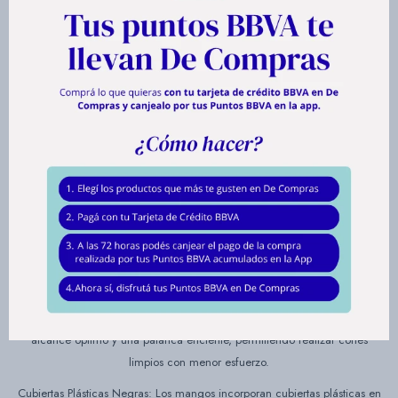
La tijera de podar Klasse de 20 pulgadas es una herramienta práctica y
robusta, diseñada específicamente para facilitar las tareas de poda y
mantenimiento en el jardín. Su estructura equilibrada ofrece el
apalancamiento ideal para trabajar con comodidad, convirtiéndose en la
aliada perfecta para el cuidado de tus plantas, arbustos y árboles.
Rendimiento y Atributos Clave:
Hojas de Acero al Carbono: Fabricada con materiales de alta resistencia
que aseguran una gran durabilidad y un rendimiento constante en
distintas tareas de jardinería.
Cuchillas de Color Negro: Sus cuchillas cuentan con un acabado en
color negro que protege la superficie y mantiene la eficacia de la
herramienta durante su uso.
Formato Cómodo de 20 Pulgadas: Su longitud total proporciona un
alcance óptimo y una palanca eficiente, permitiendo realizar cortes
limpios con menor esfuerzo.
Cubiertas Plásticas Negras: Los mangos incorporan cubiertas plásticas en