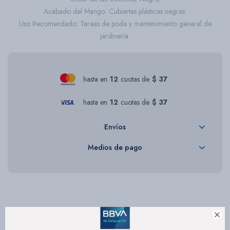
Acabado del Mango: Cubiertas plásticas negras.
Uso Recomendado: Tareas de poda y mantenimiento general de
jardinería.
hasta en
12
cuotas de
$ 37
hasta en
12
cuotas de
$ 37
Envíos
Medios de pago
Descripción
