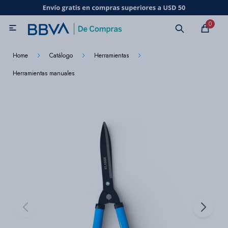
MI CUENTA
0

Catálogo
Marcas
Beneficios de mi tarjeta
Novedades
Home
Catálogo
Herramientas
Herramientas manuales
Cuidado personal
Electrodomésticos
Televisores
Audio
Tecnología