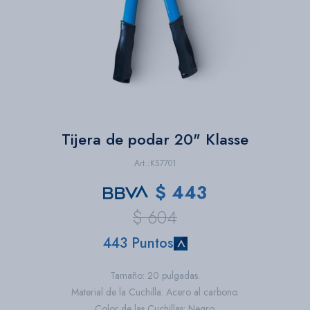
Bazar
Herramientas
Tijera de podar 20" Klasse
KS7701
$
443
$
604
443 Puntos
Tamaño: 20 pulgadas.
Material de la Cuchilla: Acero al carbono.
Color de las Cuchillas: Negro.