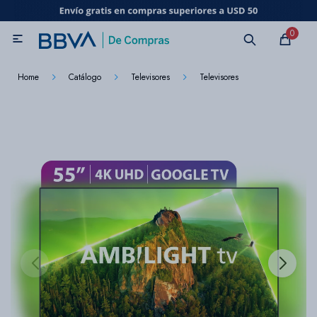
MI CUENTA
0

Catálogo
Marcas
Beneficios de mi tarjeta
Novedades
Home
Catálogo
Televisores
Televisores
Cuidado personal
Electrodomésticos
Televisores
Audio
Tecnología