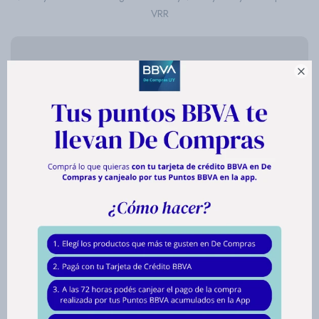
VRR

hasta en
12
cuotas de
$ 2.177
hasta en
12
cuotas de
$ 2.177
Envíos
Medios de pago
Características
Productos que te pueden interesar