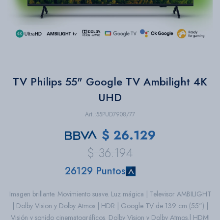
Bazar
Herramientas
TV Philips 55" Google TV Ambilight 4K
UHD
55PUD7908/77
$
26.129
$
36.194
26129 Puntos
Imagen brillante. Movimiento suave. Luz mágica | Televisor AMBILIGHT
| Dolby Vision y Dolby Atmos | HDR | Google TV de 139 cm (55") |
Visión y sonido cinematográficos. Dolby Vision y Dolby Atmos.| HDMI