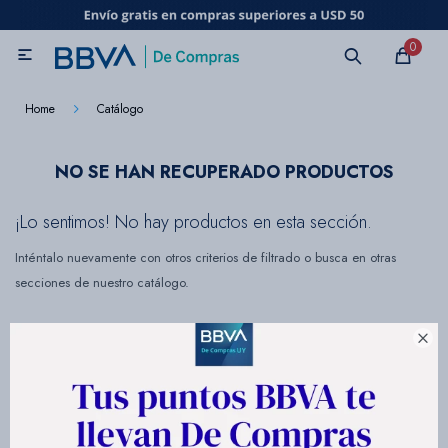
MI CUENTA
0

Catálogo
Marcas
Beneficios de mi tarjeta
Novedades
Home
Catálogo
Cuidado personal
NO SE HAN RECUPERADO PRODUCTOS
¡Lo sentimos! No hay productos en esta sección.
Electrodomésticos
Inténtalo nuevamente con otros criterios de filtrado o busca en otras
secciones de nuestro catálogo.
Televisores

Audio
Tecnología