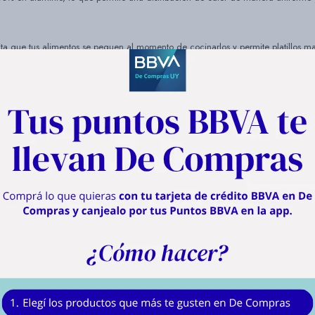
ta que tus alimentos se peguen al momento de cocinarlos y permite platillos ma
Recubrimiento antiadherente, estructuras de aluminio, mangos de baquelita.
-Antiadherente Resistente (libre de intoxicaciones, no es teflón)
-Termo Señal: Sellado Perfecto
-Durabase Tecnologhy: Cocción rápida y homogénea
PIEZAS: Espesor
OLLA RT 20CM, 2.0 Espesor
OLLA RT 24CM, 2.0 Espesor