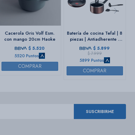
Cacerola Gris Volf Esm.
Batería de cocina Tefal | 8
con mango 20cm Haoke
piezas | Antiadherente |
Color marrón.
$
5.520
$
5.899
$
7.999
5520 Puntos
5899 Puntos
SUSCRIBIRME