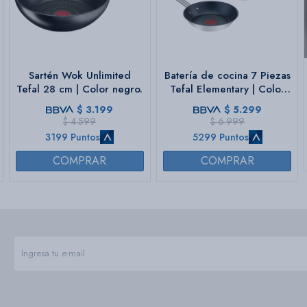
Sartén Wok Unlimited
Batería de cocina 7 Piezas
Tefal 28 cm | Color negro.
Tefal Elementary | Color
plateado.
$
3.199
$
5.299
$
4.599
$
6.999
3199 Puntos
5299 Puntos