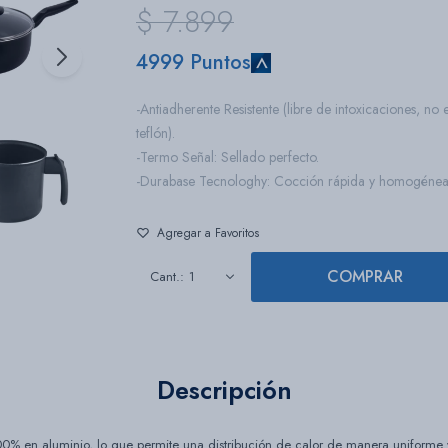
$
7.899
4999 Puntos
-Antiadherente Resistente (libre de intoxicaciones, no 
teflón).
-Termo Señal: Sellado perfecto.
-Durabase Tecnologhy: Cocción rápida y homogénea
COMPRAR
1
Descripción
0% en aluminio, lo que permite una distribución de calor de manera uniforme y