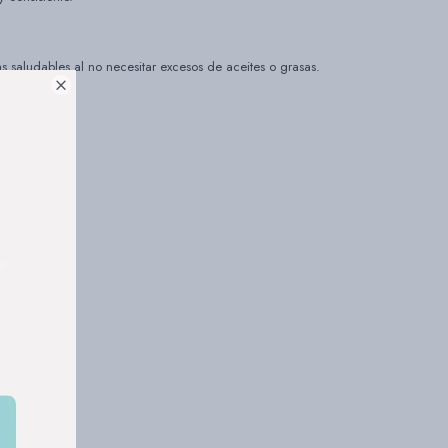
s saludables al no necesitar excesos de aceites o grasas.
