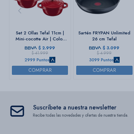
Set 2 Ollas Tefal 11cm |
Sartén FRYPAN Unlimited
Mini-cocotte Air | Color
26 cm Tefal
rojo.
$
2.999
$
3.099
$
41.999
$
4.999
2999 Puntos
3099 Puntos
Suscríbete a nuestra newsletter
Recibe todas las novedades y ofertas de nuestra tienda.