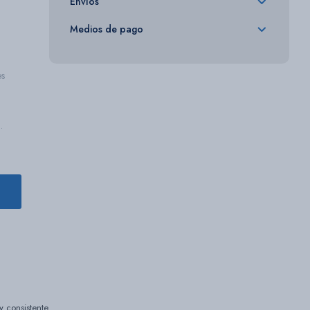
Envíos
Medios de pago
es
.
 consistente.