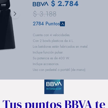
$
2.784
$
3.188
2784 Puntos
Cuenta con 4 velocidades.
Con 2 bowls plasticos de 4 L.
Los batidores están fabricados en metal.
Incluye función pulsar.
Su potencia es de 400 W.
Incluye accesorios.
Uso con pedestal o portátil (de mano).
COMPRAR
1