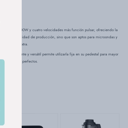
un motor de 400W y cuatro velocidades más función pulsar, ofreciendo la
uplican tu capacidad de producción, sino que son aptos para microondas y
ciar vajilla extra.
o inteligente y versátil permite utilizarla fija en su pedestal para mayor
ar merengues perfectos.