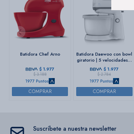
Batidora Chef Arno
Batidora Daewoo con bowl
giratorio | 5 velocidades +
Turbo | Color blanco
$
1.977
$
1.977
$
3.188
$
2.784
1977 Puntos
1977 Puntos
Suscríbete a nuestra newsletter