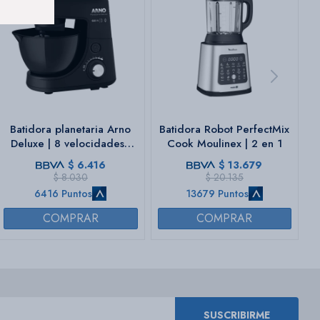
Batidora planetaria Arno
Batidora Robot PerfectMix
Deluxe | 8 velocidades |
Cook Moulinex | 2 en 1
Bowl de 4,1 Lts.
$
6.416
$
13.679
$
8.030
$
20.135
6416 Puntos
13679 Puntos
SUSCRIBIRME