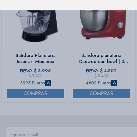
Batidora Planetaria
Batidora planetaria
Inspirart Moulinex
Daewoo con bowl | 3
batidores metalicos | Color
$
3.995
$
4.802
rojo
$
7.223
$
8.433
3995 Puntos
4802 Puntos