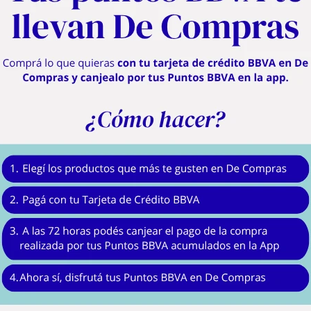
Descripción
tidora Arno Mini Chef. Este electrodoméstico combina un diseño atractivo con 
 reside en la practicidad extrema: incluye dos bowls de 4 litros que no solo d
dote calentar ingredientes o enfriar masas directamente en el recipiente sin ensu
de batidores multifuncionales ideales para masas, rellenos y coberturas. Su diseñ
a para usarla manualmente, brindándote el control exacto necesario para logr