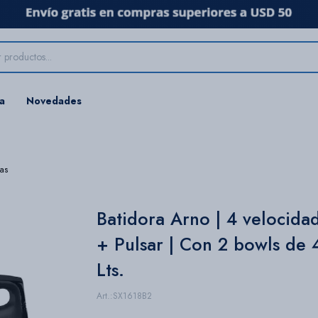
ta
Novedades
ras
Batidora Arno | 4 velocida
+ Pulsar | Con 2 bowls de 
Lts.
SX1618B2