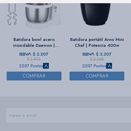
Batidora bowl acero
Batidora portátil Arno Mini
inoxidable Daewoo |
Chef | Potencia 400w
Giratorio | 5 velocidades
$
2.207
$
2.207
+ turbo
$
3.973
$
2.368
2207 Puntos
2207 Puntos