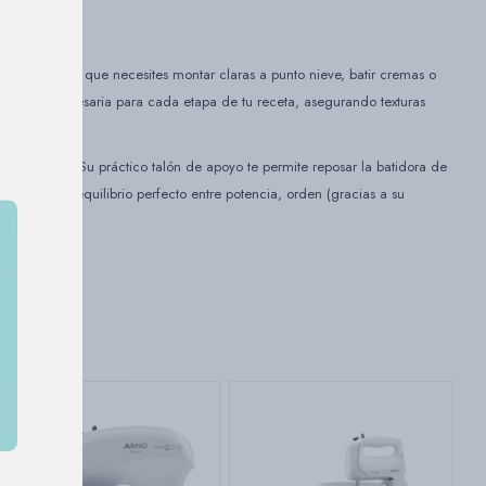
uerzo. Ya sea que necesites montar claras a punto nieve, batir cremas o
precisión necesaria para cada etapa de tu receta, asegurando texturas
rabilidad. Su práctico talón de apoyo te permite reposar la batidora de
pia. Es el equilibrio perfecto entre potencia, orden (gracias a su