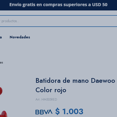
ta
Novedades
ras
Batidora de mano Daewoo 
Color rojo
HM505RED
$
1.003