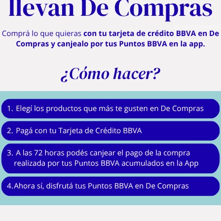
Descripción
 la compañera ideal para quienes buscan resultados perfectos con el mínimo esf
 un manejo total sin fatiga. Gracias a sus 5 velocidades ajustables, tenés la 
impecables en segundos.
 batidores y amasadores de acero inoxidable que garantizan máxima higiene y du
ras que el botón eyector facilita el cambio de accesorios de manera rápida y lim
almacenamiento de cable) y funcionalidad para batir récords en tu cocina.