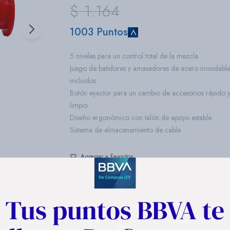
$
1.164
1003 Puntos
5 niveles para un control total de la mezcla.
Juego de batidores y amasadores de acero inoxidabl
incluidos.
Botón eyector para un cambio de accesorios rápido 
limpio.
Diseño ergonómico con talón de apoyo estable.
Sistema de almacenamiento de cable.
COMPRAR
1