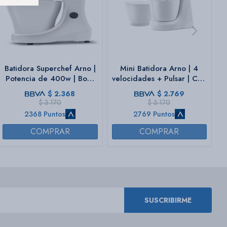
Batidora Superchef Arno |
Mini Batidora Arno | 4
Potencia de 400w | Bowl
velocidades + Pulsar | Con
de 5 Lts.|
2 bowls de 4 Lts. | Color
$
2.368
$
2.769
blanca.
$
3.170
$
3.170
2368 Puntos
2769 Puntos
SUSCRIBIRME