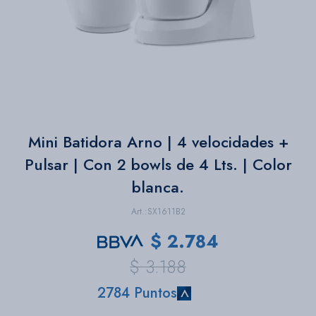
Bazar
Herramientas
Mini Batidora Arno | 4 velocidades +
Pulsar | Con 2 bowls de 4 Lts. | Color
blanca.
SX1611B2
$
2.784
$
3.188
2784 Puntos