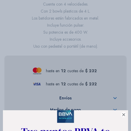
Cuenta con 4 velocidades.
Con 2 bowls plasticos de 4 L.
Los batidores están fabricados en metal.
Incluye función pulsar.
Su potencia es de 400 W.
Incluye accesorios.
Uso con pedestal o portátil (de mano).
hasta en
12
cuotas de
$ 232
hasta en
12
cuotas de
$ 232
Envíos
Medios de pago
