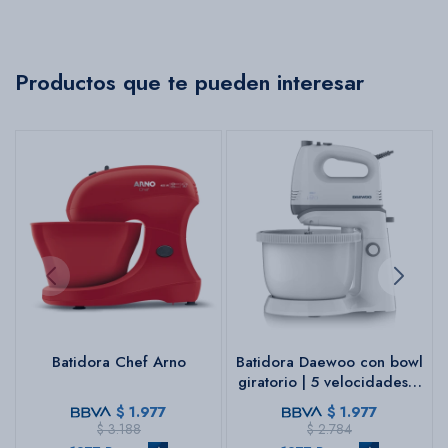
Productos que te pueden interesar
Batidora Chef Arno
Batidora Daewoo con bowl
giratorio | 5 velocidades +
Turbo | Color blanco
$
1.977
$
1.977
$
3.188
$
2.784