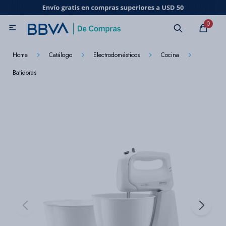
MI CUENTA
0

Catálogo
Marcas
Beneficios de mi tarjeta
Novedades
Home
Catálogo
Electrodomésticos
Cocina
Batidoras
Cuidado personal
Electrodomésticos
Televisores
Audio
Tecnología