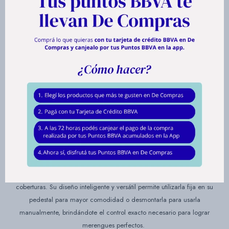
Descripción
Haz que tu experiencia culinaria sea más completa y vibrante con la
Batidora Arno Mini Chef. Este electrodoméstico combina un diseño
atractivo con un motor de 400W y cuatro velocidades más función
pulsar, ofreciendo la potencia necesaria para todo tipo de preparaciones.
Su gran diferencial reside en la practicidad extrema: incluye dos bowls
de 4 litros que no solo duplican tu capacidad de producción, sino que
son aptos para microondas y freezer, permitiéndote calentar ingredientes
o enfriar masas directamente en el recipiente sin ensuciar vajilla extra.
Además de su robustez, está pensada para la precisión. Cuenta con un
par de batidores multifuncionales ideales para masas, rellenos y
coberturas. Su diseño inteligente y versátil permite utilizarla fija en su
pedestal para mayor comodidad o desmontarla para usarla
manualmente, brindándote el control exacto necesario para lograr
merengues perfectos.