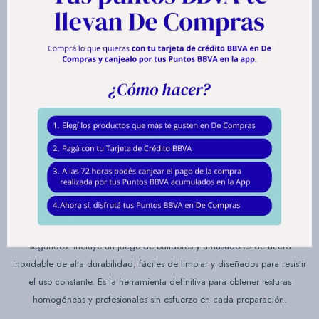
BATIDORA DAEWOO 5 VELOCIDADES
+ TURBO
Llevá tus recetas al siguiente nivel con la Batidora con Bowl Daewoo de la
Línea Chef, diseñada para quienes aman la repostería y buscan un
equipo que trabaje a la par de su creatividad. Gracias a su bowl giratorio
de 3,4 litros de capacidad, podés preparar mezclas voluminosas para
toda la familia mientras la batidora hace el trabajo pesado por vos,
permitiéndote agregar ingredientes con total libertad.
Equipada con un potente motor de 300W y 5 velocidades más función
Turbo, esta batidora te ofrece el control absoluto: desde un mezclado
suave hasta un batido intenso para lograr el punto nieve perfecto en
segundos. Incluye un juego de batidores y amasadores de acero
inoxidable de alta durabilidad, fáciles de limpiar y diseñados para resistir
el uso constante. Es la herramienta definitiva para obtener texturas
homogéneas y profesionales sin esfuerzo en cada preparación.