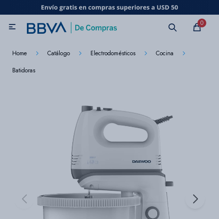
MI CUENTA
0

Catálogo
Marcas
Beneficios de mi tarjeta
Novedades
Home
Catálogo
Electrodomésticos
Cocina
Batidoras
Cuidado personal
Electrodomésticos
Televisores
Audio
Tecnología