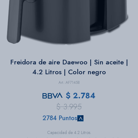
Bazar
Herramientas
Freidora de aire Daewoo | Sin aceite |
4.2 Litros | Color negro
AF7145B
$
2.784
$
3.995
2784 Puntos
Capacidad de 4.2 Litros.