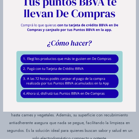
FREIDORA SIN ACEITE DAEWOO
cnología Rapid Air, podés obtener resultados dorados y crujientes por
fuera con un interior tierno, utilizando hasta un 90% menos de aceite.
Con una generosa capacidad de 4.2 litros, es el aliado perfecto para
preparar porciones familiares de manera rápida, eficiente y sin el olor a
fritura tradicional en tu hogar.
Este modelo combina la resistencia del acero con un diseño moderno en
plástico de alta calidad. Su uso es sumamente intuitivo: permite ajustar la
temperatura entre 60°C y 200°C y programar el tiempo hasta 30 minutos,
dándote control total sobre una amplia variedad de recetas,
Descubrí una forma más sana de disfrutar tus comidas favoritas con la
Freidora de Aire Daewoo. Gracias a su innovadora te desde papas fritas
hasta carnes y vegetales. Además, su superficie con recubrimiento
antiadherente asegura que nada se pegue, facilitando la limpieza en
segundos. Es la solución ideal para quienes buscan sabor y salud en un
solo electrodoméstico compacto y potente.