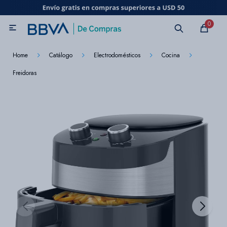
MI CUENTA
0

Catálogo
Marcas
Beneficios de mi tarjeta
Novedades
Home
Catálogo
Electrodomésticos
Cocina
Freidoras
Cuidado personal
Electrodomésticos
Televisores
Audio
Tecnología