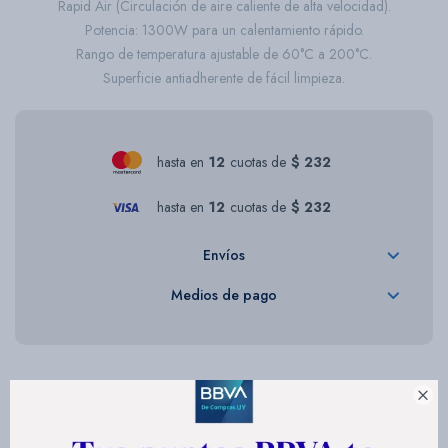
Rapid Air (Circulación de aire caliente de alta velocidad).
Potencia: 1300W para un calentamiento rápido.
Rango de temperatura ajustable de 60°C a 200°C.
Superficie antiadherente de fácil limpieza.
hasta en
12
cuotas de
$ 232
hasta en
12
cuotas de
$ 232
Envíos
Medios de pago

Descripción