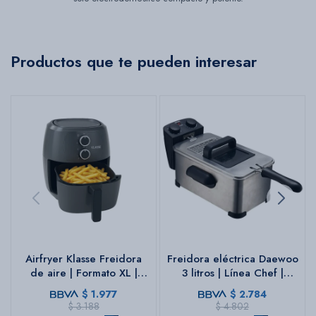
Productos que te pueden interesar
Airfryer Klasse Freidora
Freidora eléctrica Daewoo
de aire | Formato XL |
3 litros | Línea Chef |
Color gris
Frituras profesionales
$
1.977
$
2.784
$
3.188
$
4.802