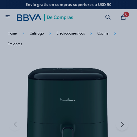
MI CUENTA
0

Catálogo
Marcas
Beneficios de mi tarjeta
Novedades
Home
Catálogo
Electrodomésticos
Cocina
Freidoras
Cuidado personal
Electrodomésticos
Televisores
Audio
Tecnología