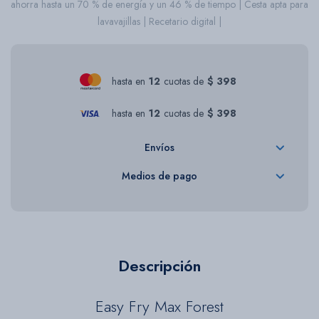
ahorra hasta un 70 % de energía y un 46 % de tiempo | Cesta apta para
lavavajillas | Recetario digital |
hasta en
12
cuotas de
$ 398
hasta en
12
cuotas de
$ 398
Envíos
Medios de pago
Descripción
Easy Fry Max Forest