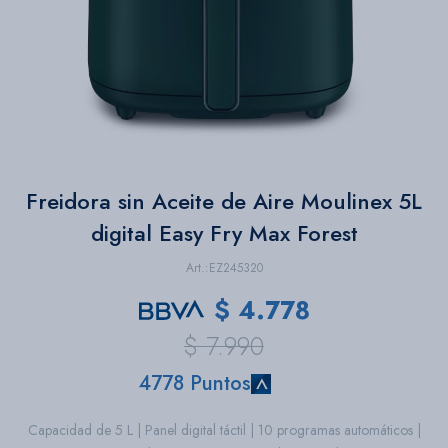
Bazar
Herramientas
Freidora sin Aceite de Aire Moulinex 5L
digital Easy Fry Max Forest
EZ245320
$
4.778
$
7.990
4778 Puntos
Capacidad de 5 L | Panel digital táctil | 10 programas automáticos |