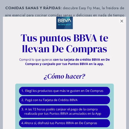
COMIDAS SANAS Y RÁPIDAS:
descubre Easy Fry Max, la freidora de
aire esencial para cocinar comidas sanas y deliciosas en nada de tiempo

con poco o nada de aceite añadido.
COCINA PARA TODA LA FAMILIA
: su amplia capacidad de 5 L
(hasta para 6 personas) es ideal para familias grandes o para ocasiones
especiales en las que recibas invitados.
AHORRO ENERGÉTICO:
Easy Fry Max de Moulinex ahorra hasta un
70 % de energía y un 46 % de tiempo,* para cocinar en casa con total
facilidad (*prueba externa realizada con 800 g de patatas fritas, en
comparación con un horno de convección de Moulinex).
PANTALLA TÁCTIL DIGITAL
: equipada con un panel de control
digital intuitivo y fácil de usar, para cocinar en casa sin preocupaciones.
PROGRAMAS AUTOMÁTICOS
: olvídate de supervisar la cocción y
obtén unos resultados siempre perfectos con sus 10 preajustes: patatas
fritas, pollo, filete, pescado, postre, pizza, nuggets, verduras, gambas y
bacon.