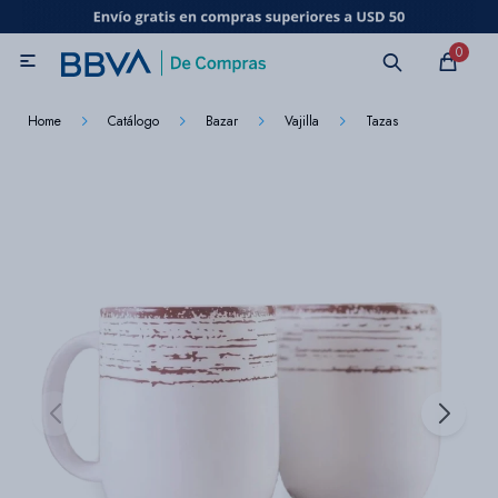
MI CUENTA
0

Catálogo
Marcas
Beneficios de mi tarjeta
Novedades
Home
Catálogo
Bazar
Vajilla
Tazas
Cuidado personal
Electrodomésticos
Televisores
Audio
Tecnología