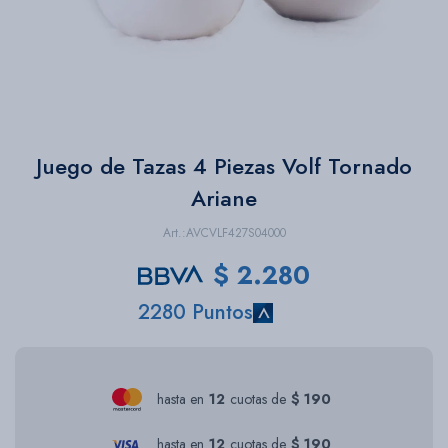
Bazar
Herramientas
Juego de Tazas 4 Piezas Volf Tornado
Ariane
AVCVLF427S04000
$
2.280
2280 Puntos
hasta en
12
cuotas de
$ 190
hasta en
12
cuotas de
$ 190