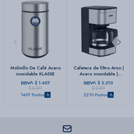
Molinillo De Café Acero
Cafetera de filtro Arno |
inoxidable KLASSE
Acero inoxidable |
Capacidad 18 tazas | Con
$
1.407
$
2.210
portafiltro.
$
2.371
$
2.371
1407 Puntos
2210 Puntos