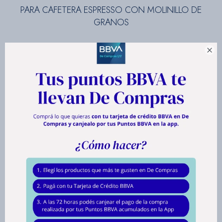
PARA CAFETERA ESPRESSO CON MOLINILLO DE
GRANOS

Para prolongar la vida útil de su cafetera Espresso con molinillo de granos
y conservar el sabor auténtico de su café.
El kit de mantenimiento incluye:
2 bolsitas de desincrustante con probador de dureza del agua para
eliminar los depósitos de cal o incrustaciones que puedan afectar
al sabor del café.
10 pastillas limpiadoras y desengrasantes para eliminar los residuos
y los depósitos de grasa del café.Le garantiza una conservación
óptima de los aromas de sus bebidas.(aproximadamente 3 años de
limpieza).
1 filtro de cartucho para garantizar la longevidad de su máquina.
Elimina todos los restos de cloro y cal para conseguir un agua