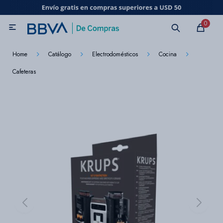
MI CUENTA
0

Catálogo
Marcas
Beneficios de mi tarjeta
Novedades
Home
Catálogo
Electrodomésticos
Cocina
Cafeteras
Cuidado personal
Electrodomésticos
Televisores
Audio
Tecnología