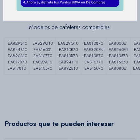
purificada y un café con mejor sabor.
Modelos de cafeteras compatibles:
EA829810
EA829G10
EA829G10
EA810870
EA8000E1
EA
EA844810
EA816031
EA810B70
EA8320PN
EA8260FR
EA
EA890810
EA810770
EA810B70
EA810870
EA810570
EA
EA81R870
EA897A10
EA894T10
EA810770
EA816570
EA
EA817810
EA810570
EA89ZB10
EA815070
EA8080E1
EA
Productos que te pueden interesar