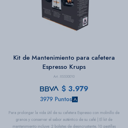
Bazar
Herramientas
Kit de Mantenimiento para cafetera
Espresso Krups
XS530010
$
3.979
3979 Puntos
Para prolongar la vida útil de su cafetera Espresso con molinillo de
granos y conservar el sabor auténtico de su café | El kit de
mantenimiento incluye: 2 bolsitas de desincrustante, 10 pastillas