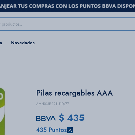
ta
Novedades
Pilas recargables AAA
R03B2RTU10/77
$
435
435 Puntos