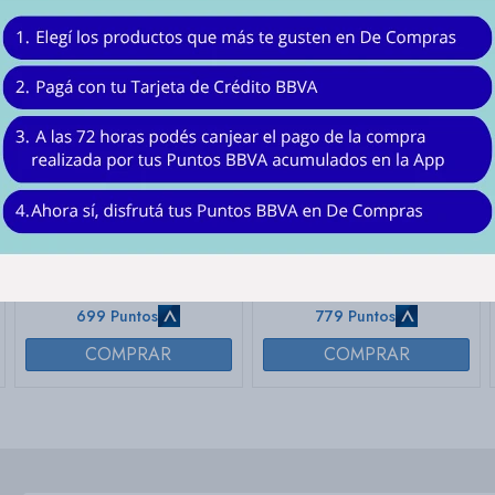
Pilas recargables AA
Pila AA linea Power
Alkaline
$
699
$
779
699 Puntos
779 Puntos