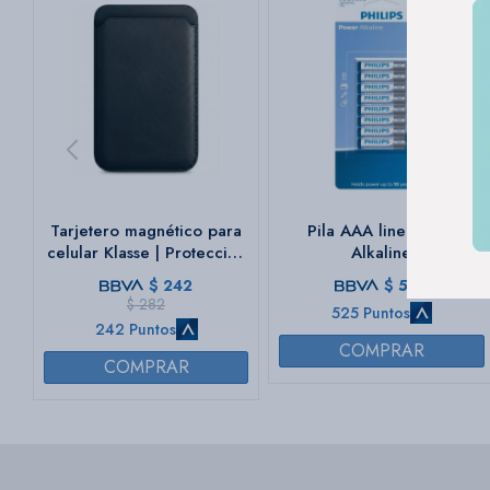
Tarjetero magnético para
Pila AAA linea Ultra
celular Klasse | Protección
Alkaline
RFID integrada
$
242
$
525
$
282
525 Puntos
242 Puntos