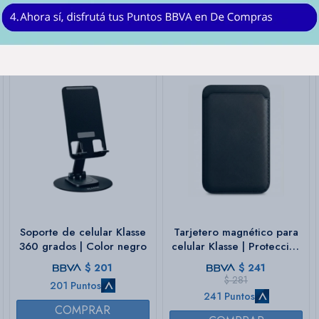
Soporte de celular Klasse
Tarjetero magnético para
360 grados | Color negro
celular Klasse | Protección
RFID integrada
$
201
$
241
$
281
201 Puntos
241 Puntos