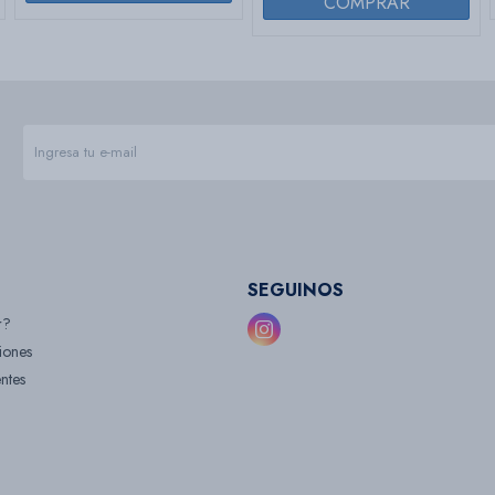
SEGUINOS
r?

iones
ntes