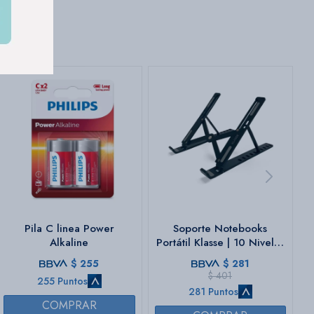
Pila C linea Power
Soporte Notebooks
Alkaline
Portátil Klasse | 10 Niveles
| Color negro
$
255
$
281
$
401
255 Puntos
281 Puntos