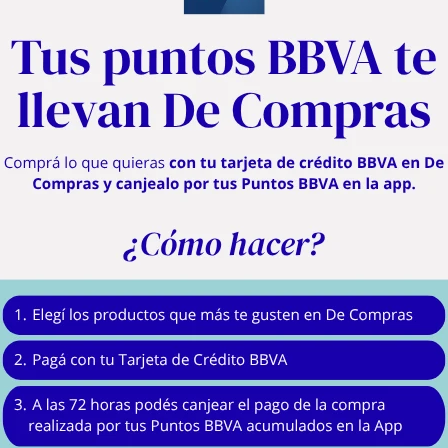
Descripción
Mantené tu celular siempre a la vista, seguro y listo para usar mientras manejás
 experiencia de manejo cómoda y sin distracciones. Su sistema de ajuste autom
apoyás, sin botones ni mecanismos complicados.
ar o retirar el celular con una sola mano. Su diseño compacto y moderno se integ
llamadas en modo manos libres.
onfiable, mientras que su compatibilidad abarca teléfonos de 4,7" ( 11,94 cm) 
KLASSE.
Ajuste inteligente, manejá sin distracciones.