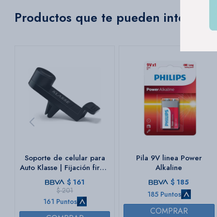
Productos que te pueden interesar
Soporte de celular para
Pila 9V linea Power
Auto Klasse | Fijación firme
Alkaline
en ventilación | Color
$
161
$
185
negro
$
201
185 Puntos
161 Puntos