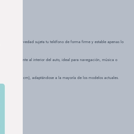
.
ático por gravedad sujeta tu teléfono de forma firme y estable apenas lo
ra perfectamente al interior del auto, ideal para navegación, música o
a 6,5" ( 16,51 cm), adaptándose a la mayoría de los modelos actuales.