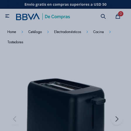
MI CUENTA
0

Catálogo
Marcas
Beneficios de mi tarjeta
Novedades
Home
Catálogo
Electrodomésticos
Cocina
Tostadoras
Cuidado personal
Electrodomésticos
Televisores
Audio
Tecnología