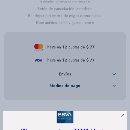
6 niveles ajustables de tostado.
Botón de cancelación inmediata.
Bandeja recolectora de migas desmontable.
Base antideslizante y guarda cable.
hasta en
12
cuotas de
$ 77
hasta en
12
cuotas de
$ 77
Envíos
Medios de pago

Descripción