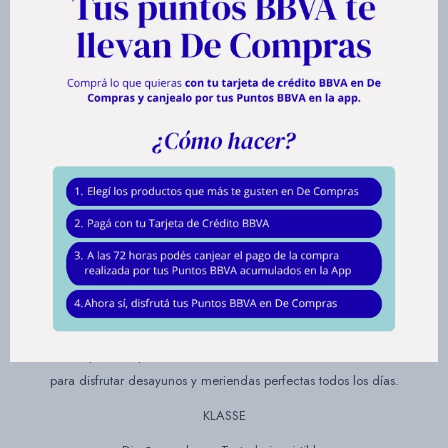
La tostadora KLASSE negra mate combina diseño moderno, funcionalidad
y practicidad para transformar tu rutina diaria. Su estilo elegante y
compacto se integra perfectamente en cocinas contemporáneas,
aportando un toque sofisticado sin ocupar espacio de más.
Cuenta con 6 niveles de tostado que te permiten elegir el punto exacto
que más te gusta, logrando tostadas doradas, parejas y a tu medida en
cada uso. Gracias a su función cancelar, tenés el control total del
proceso y podés detenerlo en cualquier momento, adaptándose a tus
preferencias.
Incorpora bandeja recoge migas desmontable que facilita la limpieza. Su
base antideslizante brinda mayor estabilidad sobre la mesada y el guarda
cable ayuda a mantener todo ordenado cuando no está en uso.
Resistente, práctica y funcional, la tostadora KLASSE es la aliada ideal
para disfrutar desayunos y meriendas perfectas todos los días.
KLASSE