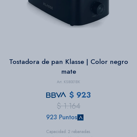
Bazar
Herramientas
Tostadora de pan Klasse | Color negro
mate
KS8001BK
$
923
$
1.164
923 Puntos
Capacidad: 2 rebanadas.