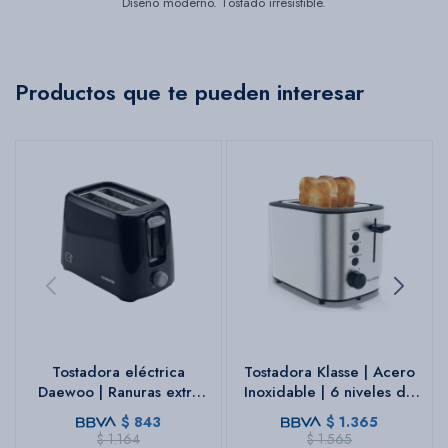
Diseño moderno. Tostado irresistible.
Productos que te pueden interesar
Tostadora eléctrica
Tostadora Klasse | Acero
Daewoo | Ranuras extra
Inoxidable | 6 niveles de
anchas | Color negro
tostado
$
843
$
1.365
$
1.164
$
1.565