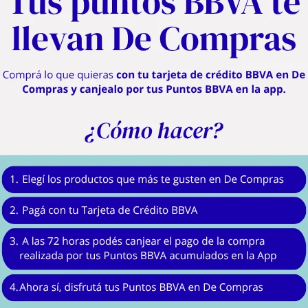
Descripción
Renová tus comidas y lucite en el hogar.
 con esta tostadora de acero inoxidable que combina un diseño sofisticado de 
 todo tipo de pan obteniendo siempre un dorado uniforme, mientras que sus 6 ni
intenso.
n LED, incluyendo funciones específicas para descongelar, recalentar y cance
elevación alta para extraer las rebanadas con total seguridad.
raíble que facilita la limpieza, una base antideslizante para mayor estabili
convirtiéndola en la aliada resistente y moderna que tu cocina necesita.