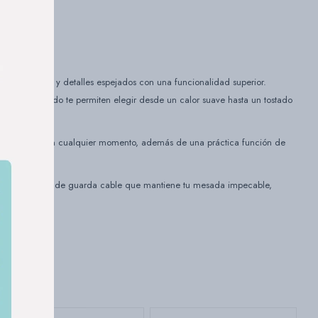
acabado mate y detalles espejados con una funcionalidad superior.
veles de tostado te permiten elegir desde un calor suave hasta un tostado
lar el proceso en cualquier momento, además de una práctica función de
dad y un sistema de guarda cable que mantiene tu mesada impecable,