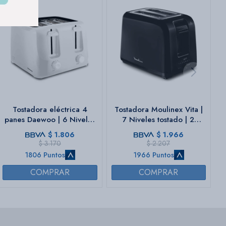
Tostadora eléctrica 4
Tostadora Moulinex Vita |
panes Daewoo | 6 Niveles
7 Niveles tostado | 2
| Color blanco
rebanadas anchas | Color
$
1.806
$
1.966
negra.
$
3.170
$
2.207
1806 Puntos
1966 Puntos