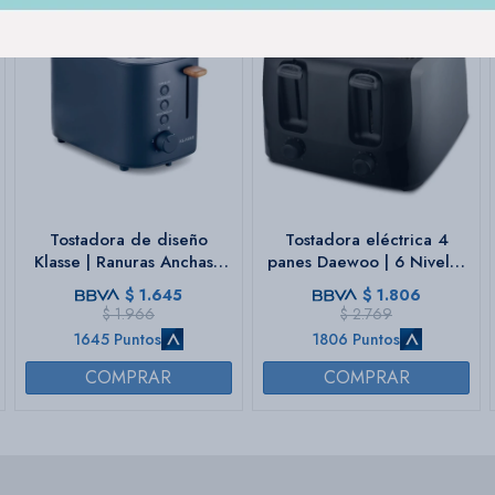
Tostadora de diseño
Tostadora eléctrica 4
Klasse | Ranuras Anchas |
panes Daewoo | 6 Niveles
Color azul marino
| Color negro
$
1.645
$
1.806
$
1.966
$
2.769
1645 Puntos
1806 Puntos