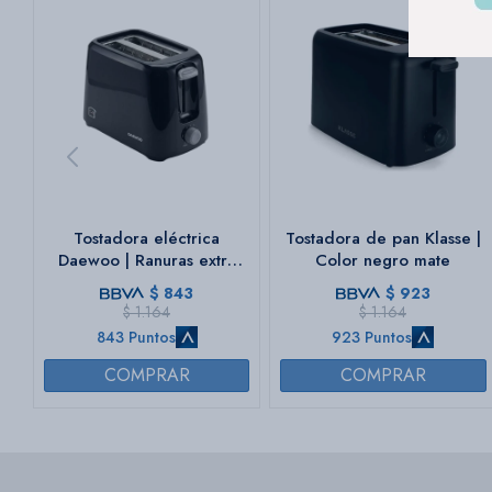
Tostadora eléctrica
Tostadora de pan Klasse |
Daewoo | Ranuras extra
Color negro mate
anchas | Color negro
$
843
$
923
$
1.164
$
1.164
843 Puntos
923 Puntos