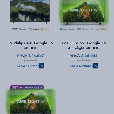
TV Philips 43" Google TV
TV Philips 55" Google TV
4K UHD
Ambilight 4K UHD
$
14.647
$
26.044
$
22.834
$
36.077
14647 Puntos
26044 Puntos