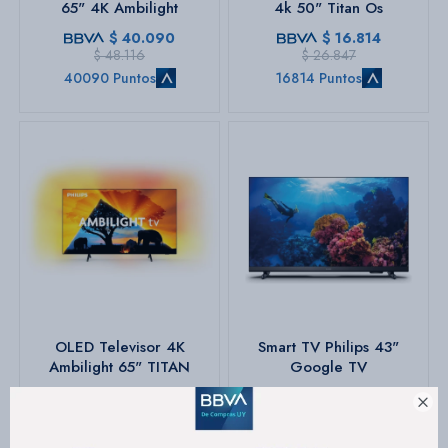
65" 4K Ambilight
4k 50" Titan Os
$
40.090
$
16.814
$
48.116
$
26.847
40090 Puntos
16814 Puntos
OLED Televisor 4K
Smart TV Philips 43"
Ambilight 65" TITAN
Google TV
$
92.259
$
11.999

$
16.012
92259 Puntos
11999 Puntos