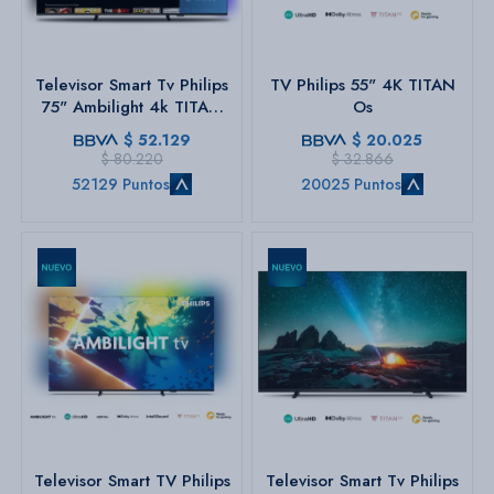
Bazar
Televisor Smart Tv Philips
TV Philips 55" 4K TITAN
75" Ambilight 4k TITAN
Os
Os
$
52.129
$
20.025
Herramientas
$
80.220
$
32.866
52129 Puntos
20025 Puntos
Televisor Smart TV Philips
Televisor Smart Tv Philips