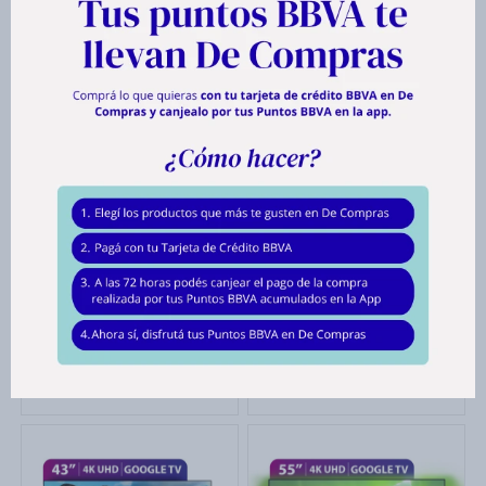
Smart TV Philips Google
Soporte de pared para
32"
TV Philips Hasta 84"
$
7.986
$
1.405
$
11.999
$
1.685
7986 Puntos
1405 Puntos