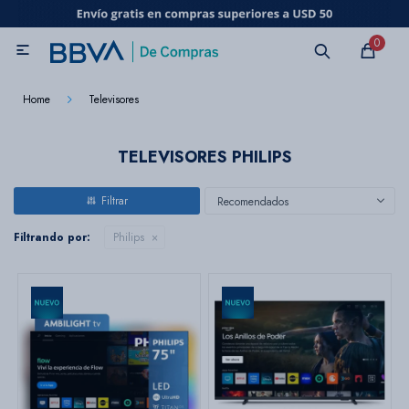
MI CUENTA
0

Catálogo
Marcas
Beneficios de mi tarjeta
Novedades
Home
Televisores
Cuidado personal
TELEVISORES PHILIPS
Recomendados
Electrodomésticos
Filtrando por:
Philips
Televisores
Audio
Tecnología